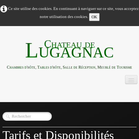
Ce site utilise des cookies. En continuant à naviguer sur ce site, vous acceptez
notre utilisation des cookies.
OK
Chateau de
Lugagnac
Chambres d'hôte, Tables d'hôte, Salle de Réception, Meublé de Tourisme
ACCUEIL
HEBERGEMENTS
▼
RECEPTION & EVÈNEMENTIEL
▼
Tarifs et Disponibilités
ACTIVITES & ENVIRONEMENT